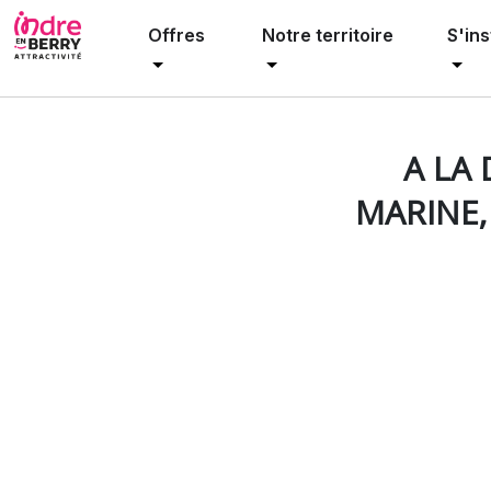
Offres
Notre territoire
S'ins
Articles
A la découverte de Châteauroux avec Marine, ex 
A LA
MARINE,