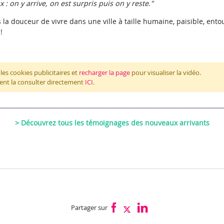
: on y arrive, on est surpris puis on y reste."
a douceur de vivre dans une ville à taille humaine, paisible, ento
!
es cookies publicitaires et
recharger la page
pour visualiser la vidéo.
nt la consulter directement
ICI
.
___________________________________________________________________________
> Découvrez tous les témoignages des nouveaux arrivants
Partager sur