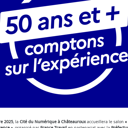
re 2025
, la
Cité du Numérique à Châteauroux
accueillera le salon
«
ience »
, organisé par
France Travail
en partenariat avec la
Préfectur