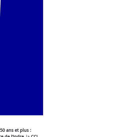
 50 ans et plus :
e de l’Indre
, la
CCI