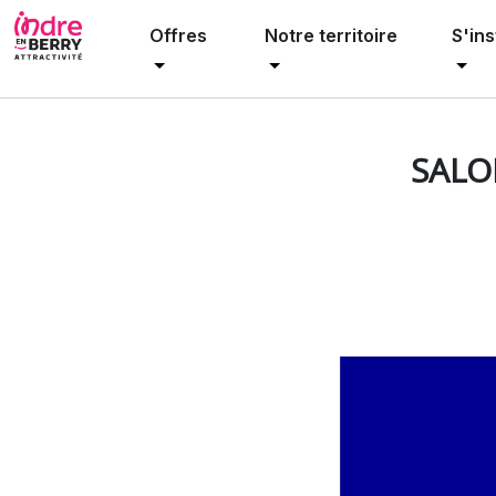
Offres
Notre territoire
S'ins
Événements
Salon « 50 ans et plus : comptons sur l’expé
SALO