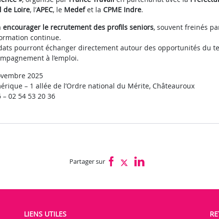
 de Loire
, l’
APEC
, le
Medef
et la
CPME Indre
.
à
encourager le recrutement des profils seniors
, souvent freinés p
formation continue.
ats pourront échanger directement autour des opportunités du ter
compagnement à l’emploi.
ovembre 2025
rique – 1 allée de l’Ordre national du Mérite, Châteauroux
– 02 54 53 20 36
Partager sur
LIENS UTILES
RE