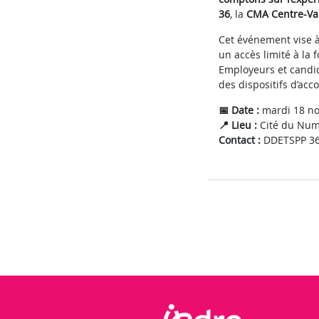
36
, la
CMA Centre-Val
Cet événement vise 
un accès limité à la 
Employeurs et candid
des dispositifs d’ac
📅 Date :
mardi 18 n
📍 Lieu :
Cité du Numé
Contact :
DDETSPP 36 