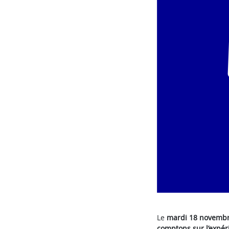
Le
mardi 18 novemb
comptons sur l’expér